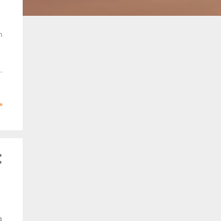
n
i
»
a