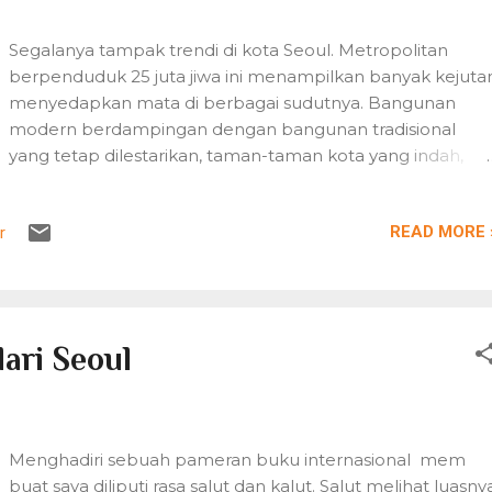
Segalanya tampak trendi di kota Seoul. Metropolitan
berpenduduk 25 juta jiwa ini menampilkan banyak kejuta
menyedapkan mata di berbagai sudutnya. Bangunan
modern berdampingan dengan bangunan tradisional
yang tetap dilestarikan, taman-taman kota yang indah,
sungai dan saluran air yang ditata apik dengan gemerlap
lampu warna-warni di malam hari. Koneksi Internet sepert
READ MORE 
r
oksigen di seluruh udara kota, wi-fi ada di mana-mana.
Sebuah kota yang nyaman dan menyenangkan.
ari Seoul
Menghadiri sebuah pameran buku internasional mem
buat saya diliputi rasa salut dan kalut. Salut melihat luasny