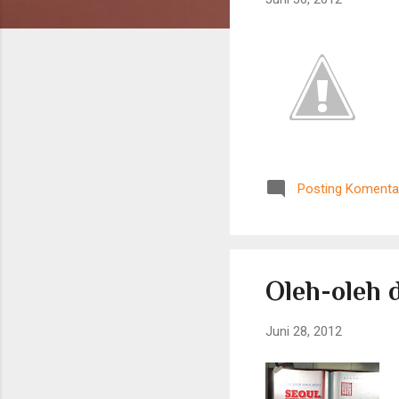
n
g
a
n
Posting Komenta
Oleh-oleh d
Juni 28, 2012