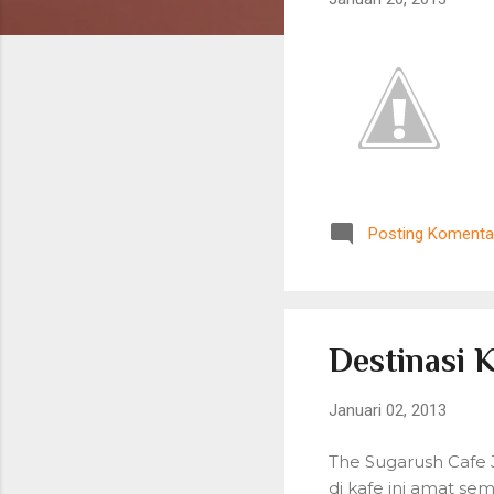
n
g
a
n
Posting Komenta
Destinasi 
Januari 02, 2013
The Sugarush Cafe 
di kafe ini amat 