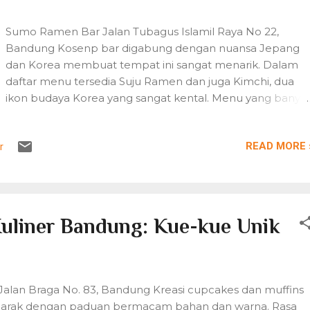
Sumo Ramen Bar Jalan Tubagus Islamil Raya No 22,
Bandung Kosenp bar digabung dengan nuansa Jepang
dan Korea membuat tempat ini sangat menarik. Dalam
daftar menu tersedia Suju Ramen dan juga Kimchi, dua
ikon budaya Korea yang sangat kental. Menu yang banya
dicari pecinta kuliner adalah Ultimate Sumo Ramen yang
terdiri atas empat vairan: Tom Yam, Miso, Curry, dan Kimchi
READ MORE 
r
Variasi mi ramen juga ada pada jenis toppingnya yang
sebagian besar terbuat dari seafood: narutomaki, bakso
sayur, lucky star, caisin, chikua, crab stick, kimchi dumpling
fish cake, karaage.
Kuliner Bandung: Kue-kue Unik
Jalan Braga No. 83, Bandung Kreasi cupcakes dan muffins
semarak dengan paduan bermacam bahan dan warna. Rasa