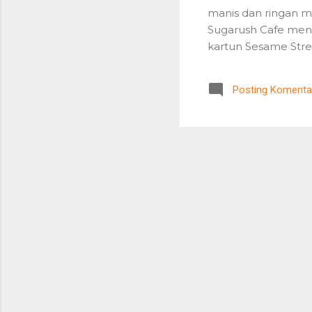
manis dan ringan me
Sugarush Cafe men
kartun Sesame Str
terbuat dari frostin
Jalan Braga. Green 
Posting Komenta
terletak di depan T
cupcakes dengan fro
sendiri,