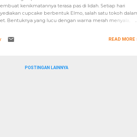
mbuat kenikmatannya terasa pas di lidah. Setiap hari
yediakan cupcake berbentuk Elmo, salah satu tokoh dala
eet. Bentuknya yang lucu dengan warna merah menyala,
g berbahan dasar gula. Kafe ini terletak di kawasan strategis
Cake & Coffe Jalan Citarum No. 2, Bandung Di kafe yang
READ MORE 
r
aman Citarum ini, kita bisa mendapatkan berbagai pilihan
sting sesuai keinginan. Selain frosting yang bisa didesain
POSTINGAN LAINNYA