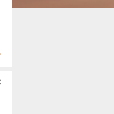
k
.
»
,