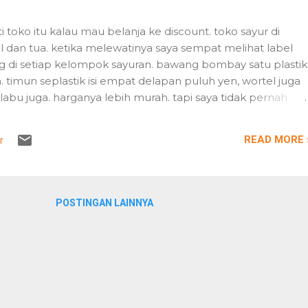
i toko itu kalau mau belanja ke discount. toko sayur di
cil dan tua. ketika melewatinya saya sempat melihat label
g di setiap kelompok sayuran. bawang bombay satu plastik
n. timun seplastik isi empat delapan puluh yen, wortel juga
 labu juga. harganya lebih murah. tapi saya tidak pernah
ungkin hanya karena kebiasaan saya selalu berbelanja di
 discount memang toko yang lebih murah dibanding
READ MORE 
r
in. meski untuk berbelanja di situ saya harus berdesak-
parkir sepeda, dan bersempit-sempit di lorong belanja
gitu padat barang dan padat pengunjung. pada saat
antri panjang, apalagi di akhir pekan. saya tidak pernah
POSTINGAN LAINNYA
emua pengalaman belanja yang susah payah ini, karena
tuhkan harga yang murah dan barang yang baik. tapi
pat pengalaman belanja yang be...