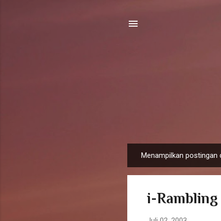
Menampilkan postingan da
P
o
s
i-Rambling
t
i
Juli 02, 2003