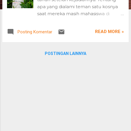
n
apa yang dialami teman satu kosnya
saat mereka masih mahasiswa di
Universitas Tokyo. Peristiwa terjadi satu
tahun sebelum kebakaran besar
READ MORE »
Posting Komentar
menghanguskan rumah kos mereka.
Tahun 13 Meiji, atau 1880 Masehi.
POSTINGAN LAINNYA