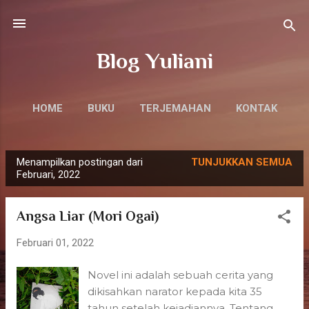
Langsung ke konten utama
Blog Yuliani
HOME
BUKU
TERJEMAHAN
KONTAK
Menampilkan postingan dari
TUNJUKKAN SEMUA
P
Februari, 2022
o
s
Angsa Liar (Mori Ogai)
t
i
Februari 01, 2022
n
Novel ini adalah sebuah cerita yang
g
dikisahkan narator kepada kita 35
a
tahun setelah kejadiannya. Tentang