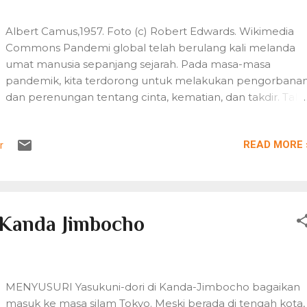
Albert Camus,1957. Foto (c) Robert Edwards. Wikimedia
Commons Pandemi global telah berulang kali melanda
umat manusia sepanjang sejarah. Pada masa-masa
pandemik, kita terdorong untuk melakukan pengorbana
dan perenungan tentang cinta, kematian, dan takdir. Tak
terkecuali kini, ketika pandemik coronavirus melanda
seluruh dunia. Sampul depan majalah The Economist
READ MORE 
r
minggu ini menggambarkan Bumi dinyatakan tutup,
seperti kebanyakan toko saat ini. Hari-hari ini ini, novel
klasik karya Albert Camus sering disebut sebagai kisah
yang sangat relevan. Bahkan di beberapa negara, buku ini
kembali masuk ke dalam daftar terlaris. La Peste , yang
 Kanda Jimbocho
terbitan Indonesianya diterjemahkan dengan judul
Sampar oleh N.H. Dini, menceritakan tentang wabah
kolera yang terjadi di Oran, sebuah kota di Algeria yang
terletak di pinggiran Laut Tengah. Terbit pertama kali pad
MENYUSURI Yasukuni-dori di Kanda-Jimbocho bagaikan
1947, kisah wabah itu diceritakan terjadi pada pertengaha
masuk ke masa silam Tokyo. Meski berada di tengah kota,