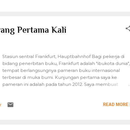
Bridge. Sedangkan Koganei adalah sebuah kota kecil di sis
barat Tokyo, daerah pemukiman lama dengan banyak
rumah masih bergaya tradisional. Tempat-tempat yang
paling saya kangeni di sini pertama tentu saja apato
yang Pertama Kali
tempat tinggal kami selama 4,5 tahun, Koganei Koen yan
berdekatan dengan rumah sakit Sakuramachi tempat
saya melahirkan kedua anak saya, dan Nukui Jinja kuil keci
dengan jembatan merah dan kolam koi di halamannya.
Stasiun sentral Frankfurt, Hauptbahnhof Bagi pekerja di
Taman bermain di dalam Koganei Koen Kantor Koganei
bidang penerbitan buku, Frankfurt adalah "ibukota dunia",
Koen Koganei Koen yang sepi di bulan Juli Menggunakan
tempat berlangsungnya pameran buku internasional
bus dari ...
terbesar di muka bumi. Kunjungan pertama saya ke
pameran ini adalah pada tahun 2012. Saya membuat
kesalahan yang saya syukuri, karena kehabisan hotel
dengan harga yang berterima di sekitar lokasi pameran,
READ MORE 
r
saya memesan kamar hotel yang berjarak agak jauh di
wilayah Hoechst. Beruntung, karena distrik ini terbilang
kota tua di Frankfurt, tempat yang masih mengandung
suasana desa asli Jerman, dibandingkan pusat kota