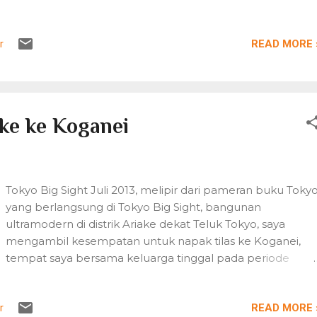
bertambah, gelombang pandemik global telah
menggulung 188 negara. Pada saat menuliskan ini, jumlah
READ MORE 
r
total kasus positif 307.610 orang dan jumlah kematian
lebih dari 13.000 jiwa di seluruh dunia. Ditetapkan sebagai
Kejadian Luar Biasa, pemerintah meminta kita untuk
bekerja dari rumah, belajar dari rumah, beribadah di
rumah. Sekolah-sekolah tutup, pergerakan penduduk
ake ke Koganei
dibatasi. Keadaan ini telah mendorong, bahkan memaksa,
banyak kantor juga memberlakukan sistem kantor-jarak-
jauh: bekerja dari rumah. Kantor tempat saya bekerja
memberlakukan aturan work from home (WFH) atau
Tokyo Big Sight Juli 2013, melipir dari pameran buku Toky
kerja dari rumah sejak Rabu, 18 Maret 2020. Awalnya para
yang berlangsung di Tokyo Big Sight, bangunan
karyawan masih dijadwalkan untuk hadir di kantor seperti
ultramodern di distrik Ariake dekat Teluk Tokyo, saya
biasa mengikuti secara bergilir. T...
mengambil kesempatan untuk napak tilas ke Koganei,
tempat saya bersama keluarga tinggal pada periode
2000-2004. Rainbow Bridge Ariake adalah sebuah distrik
baru dengan bangunan-bangunan besar modern, jalan-
READ MORE 
r
jalan layang berlapis, dengan ikon terkenalnya Rainbow