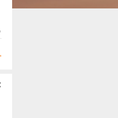
n
»
a
n