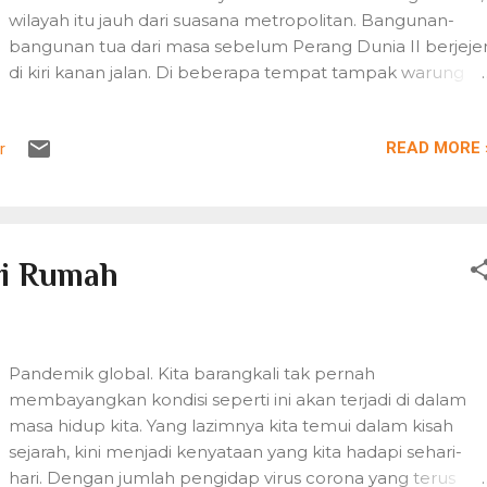
tahun 1800-an. Di bawah ini ditampilkan beberapa kutipa
wilayah itu jauh dari suasana metropolitan. Bangunan-
dari novel S...
bangunan tua dari masa sebelum Perang Dunia II berjeje
di kiri kanan jalan. Di beberapa tempat tampak warung
sake gaya lama dengan kendi-kendi putih besar
bertumpuk di depan pintunya. Inilah bagian kota lama
READ MORE 
r
Tokyo, wilayah yang pernah terselamatkan dari
pengeboman tentara sekutu pada Perang Pasifik 1941
lantaran aset buku-buku berharga di atasnya. Di sinilah
terletak kota buku Jimbocho--pusat perdagangan buku
Jepang yang sudah aktif semenjak abad kesembilan
ri Rumah
belas. Sisi selatan jalan itu adalah rumah bagi sekitar 136
toko buku tua, buku langka dan buku bekas, 30 toko buk
baru, 25 agen distribusi, dan sejumlah besar perusahaan
penerbitan dan editing. Buku adalah mesin waktu. Buku
Pandemik global. Kita barangkali tak pernah
bekas dan buku antik dijual di sepanjang jalan wilayah
membayangkan kondisi seperti ini akan terjadi di dalam
Kanda-Jimbocho. Foto (c) Nick D. Wikimedia Commons
masa hidup kita. Yang lazimnya kita temui dalam kisah
Tumpukan dan pajangan buku tam...
sejarah, kini menjadi kenyataan yang kita hadapi sehari-
hari. Dengan jumlah pengidap virus corona yang terus