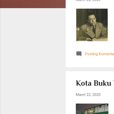
n
g
a
n
Posting Komenta
Kota Buku
Maret 22, 2020