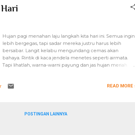
Frankfurt yang modern dan sibuk. Kastil tua terlihat dari
 Hari
taman di dekat hotel Hoechst, Frankfurt Suatu pagi yang
sepi di distrik Hoechst Meski harus menempuh perjalana
yang panjang menuju tempat pameran, hampir satu jam
dan dua kali ganti trem/bus, saya tidak merasa keberatan
Hujan pagi menahan laju langkah kita hari ini. Semua ingin
karena mendapatkan pemandangan yang bagus di
lebih bergegas, tapi sadar mereka justru harus lebih
sekitar tempat menginap. Hoechst juga dilewati oleh
bersabar. Langit kelabu mengundang cemas akan
Sungai Main...
bahaya. Rintik di kaca jendela menetes seperti airmata.
Tapi lihatlah, warna-warni payung dan jas hujan meriah
memikat mata. Dan cangkir minuman terasa lebih hangat
dalam rengkuh genggaman. Ya, kita semua sama-sama
READ MORE 
r
tertahan di sini. Tak ada yang ingin semangatnya terusik
basahnya pagi. Lokasi foto: Jalan Soekarno Hatta,
Bandung
POSTINGAN LAINNYA