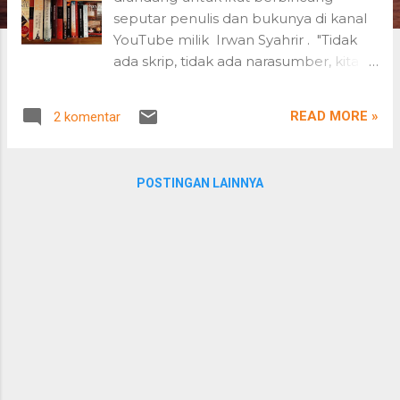
n
seputar penulis dan bukunya di kanal
YouTube milik Irwan Syahrir . "Tidak
ada skrip, tidak ada narasumber, kita
ingin mengobrol santai tentang hal-hal
yang kita sukai, dan berharap kanal ini
READ MORE »
2 komentar
tumbuh secara organik menemukan
audiensnya lewat kesenangan
bersama," jelas Irwan ketika mengajak
POSTINGAN LAINNYA
saya untuk bergabung di salah satu
episode.