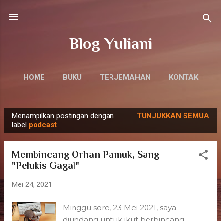
Langsung ke konten utama
Blog Yuliani
HOME
BUKU
TERJEMAHAN
KONTAK
Menampilkan postingan dengan
TUNJUKKAN SEMUA
P
label
podcast
o
s
Membincang Orhan Pamuk, Sang
t
"Pelukis Gagal"
i
Mei 24, 2021
n
g
Minggu sore, 23 Mei 2021, saya
a
diundang untuk ikut berbincang