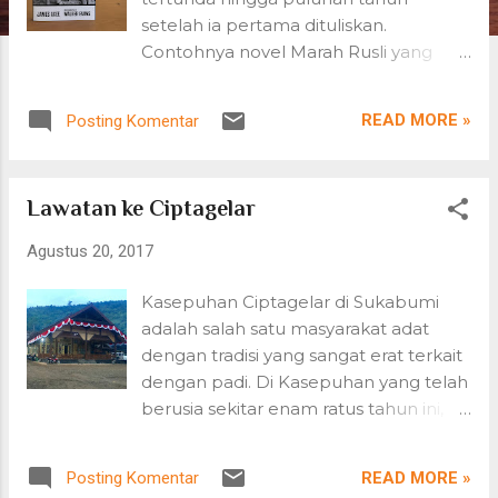
n
setelah ia pertama dituliskan.
Contohnya novel Marah Rusli yang
berjudul "Memang Jodoh". Novel ini
baru terbit setelah berlalu 50 tahun
READ MORE »
Posting Komentar
sejak naskah dituliskan. Saya suka
memperhatikan gaya bahasa dalam
naskah terpendam, istilah yang
Lawatan ke Ciptagelar
dipakai, yang bisa jadi terasa jauh beda
dengan kelaziman sekarang, dan tentu
Agustus 20, 2017
saja relevansi kontennya dengan masa
sekarang. Belum lama ini saya
Kasepuhan Ciptagelar di Sukabumi
menemuk an satu buku lain yang
adalah salah satu masyarakat adat
semacam itu: "Cotton Tenants: Three
dengan tradisi yang sangat erat terkait
Families." Ceritanya pada 1936, majalah
dengan padi. Di Kasepuhan yang telah
Fortune menugaskan penulis/penyair
berusia sekitar enam ratus tahun ini,
James Agee dan fotografer Walker
sepanjang tahun ada kurang lebih 58
Evans untuk membuat laporan
ritual, sebagian besar terkait kegiatan
tentang kehidupan petani kapas di
READ MORE »
Posting Komentar
menanam, memanen, mencicipi,