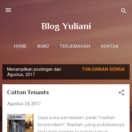
Langsung ke konten utama
Blog Yuliani
HOME
BUKU
TERJEMAHAN
KONTAK
Menampilkan postingan dari
TUNJUKKAN SEMUA
P
Agustus, 2017
o
s
Cotton Tenants
t
i
Agustus 24, 2017
n
Saya suka penasaran pada "naskah
g
terpendam". Naskah yang publikasinya
a
tertunda hingga puluhan tahun