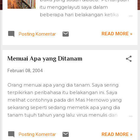
n
itu menggelayuti saya dalam
beberapa hari belakangan ketika
mulai membereskan dan memilih
koleksi buku yang akan saya bawa
READ MORE »
Posting Komentar
pulang ke Indonesia. Buku-buku itu
seperti meninggalkan jejak sendiri.
Setiap bertemu lagi dengan sebuah
Menuai Apa yang Ditanam
buku, saya jadi teringat apa yang
paling mengesankan saya ketika
Februari 08, 2004
membacanya, emosi apa yang pernah
terbangkitkan dan peristiwa apa yang
Orang menuai apa yang dia tanam. Saya sering
terjadi dalam masa saya membaca
terpikirkan peribahasa itu belakangan ini. Saya
buku itu. Seperti melihat sebuah foto
melihat contohnya pada diri Mas Hernowo yang
lama, saya diajak kembali masuk ke
sekarang seperti sedang memetik apa yang dia
suasana yang terekam di sana, tapi
tanam tujuh tahun yang lalu: virus menulis dan
lebih dari sekadar gambar dalam foto,
membaca. Benih itu menyebar ke lingkungan
memori itu membuat saya memetik
sekitarnya, lingkungan kerja, sekolah dan
lagi kalimat-kalimat indah dan
READ MORE »
Posting Komentar
keluarganya, tapi tentunya paling kuat tertanam