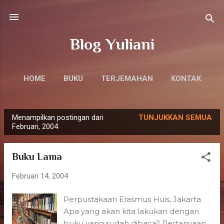
Langsung ke konten utama
Blog Yuliani
HOME
BUKU
TERJEMAHAN
KONTAK
Menampilkan postingan dari
TUNJUKKAN SEMUA
P
Februari, 2004
o
s
Buku Lama
t
i
Februari 14, 2004
n
Perpustakaan Erasmus Huis, Jakarta
g
Apa yang akan kita lakukan dengan
a
buku yang sudah dibaca? Pertanyaan