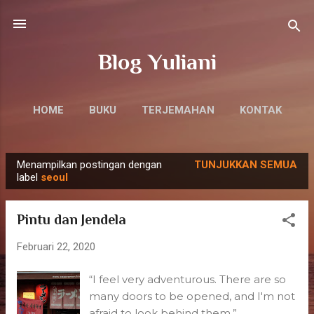
Langsung ke konten utama
Blog Yuliani
HOME
BUKU
TERJEMAHAN
KONTAK
Menampilkan postingan dengan
TUNJUKKAN SEMUA
P
label
seoul
o
s
Pintu dan Jendela
t
i
Februari 22, 2020
n
“I feel very adventurous. There are so
g
many doors to be opened, and I'm not
a
afraid to look behind them.” ―