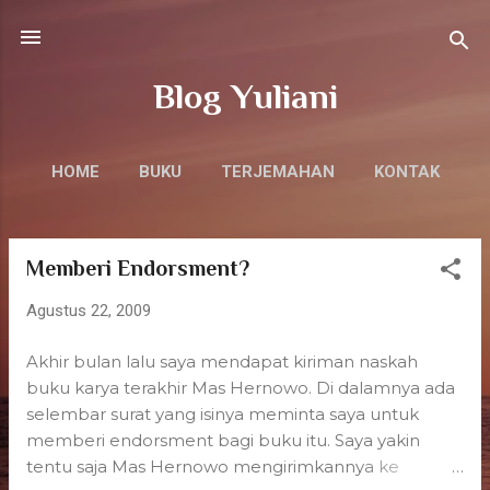
Langsung ke konten utama
Blog Yuliani
HOME
BUKU
TERJEMAHAN
KONTAK
Memberi Endorsment?
P
o
Agustus 22, 2009
s
t
Akhir bulan lalu saya mendapat kiriman naskah
i
buku karya terakhir Mas Hernowo. Di dalamnya ada
n
selembar surat yang isinya meminta saya untuk
memberi endorsment bagi buku itu. Saya yakin
g
tentu saja Mas Hernowo mengirimkannya ke
a