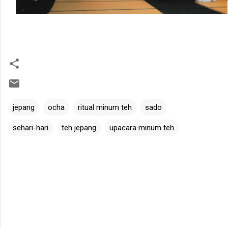
jepang
ocha
ritual minum teh
sado
sehari-hari
teh jepang
upacara minum teh
K
o
m
e
n
t