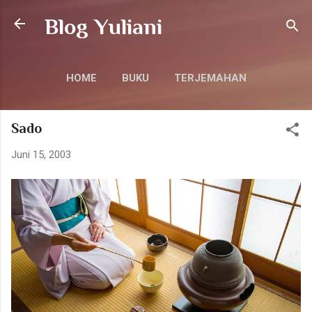
Langsung ke konten utama
Blog Yuliani
HOME
BUKU
TERJEMAHAN
LAINNYA…
KONTAK
Sado
Juni 15, 2003