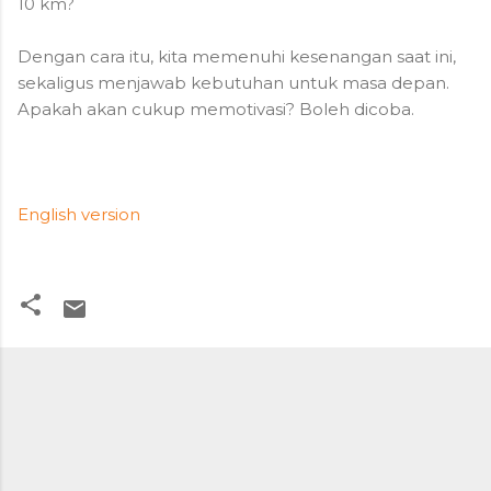
10 km?
Dengan cara itu, kita memenuhi kesenangan saat ini,
sekaligus menjawab kebutuhan untuk masa depan.
Apakah akan cukup memotivasi? Boleh dicoba.
English version
K
o
m
e